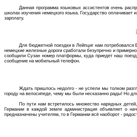
Данная программа языковых ассистентов очень распр
школах изучения немецкого языка. Государство оплачивает и
зарплату.
Для бюджетной поездки в Лейпциг нам потребовался Би
немецкие железные дороги сработали безупречно и примерно 
сообщили Сузан номер платформы, куда приедет наш поезд, 
сообщение на мобильный телефон.
Ждать пришлось недолго - не успели мы толком разг
городу на велосипеде, чему мы были несказанно рады! Но дл
По пути нам встретилось множество нарядных детей, 
Германии в каждой земле администрация объявляет о нач
предназначены учителям, то в Германии всё наоборот - радос