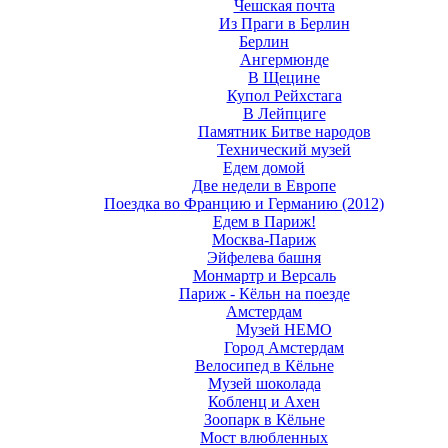
Чешская почта
Из Праги в Берлин
Берлин
Ангермюнде
В Щецине
Купол Рейхстага
В Лейпциге
Памятник Битве народов
Технический музей
Едем домой
Две недели в Европе
Поездка во Францию и Германию (2012)
Едем в Париж!
Москва-Париж
Эйфелева башня
Монмартр и Версаль
Париж - Кёльн на поезде
Амстердам
Музей НЕМО
Город Амстердам
Велосипед в Кёльне
Музей шоколада
Кобленц и Ахен
Зоопарк в Кёльне
Мост влюбленных