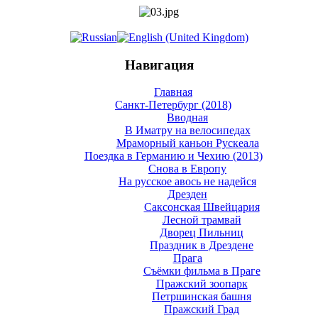
Навигация
Главная
Санкт-Петербург (2018)
Вводная
В Иматру на велосипедах
Мраморный каньон Рускеала
Поездка в Германию и Чехию (2013)
Снова в Европу
На русское авось не надейся
Дрезден
Саксонская Швейцария
Лесной трамвай
Дворец Пильниц
Праздник в Дрездене
Прага
Съёмки фильма в Праге
Пражский зоопарк
Петршинская башня
Пражский Град