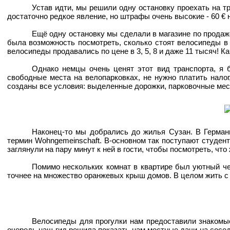
Устав идти, мы решили одну остановку проехать на т
достаточно редкое явление, но штрафы очень высокие - 60 € 
Ещё одну остановку мы сделали в магазине по продаж
была возможность посмотреть, сколько стоят велосипеды в 
велосипеды продавались по цене в 3, 5, 8 и даже 11 тысяч! К
Однако немцы очень ценят этот вид транспорта, я б
свободные места на велопарковках, не нужно платить налог,
созданы все условия: выделенные дорожки, парковочные места
Наконец-то мы добрались до жилья Сузан. В Герман
термин Wohngemeinschaft. В-основном так поступают студент
заглянули на пару минут к ней в гости, чтобы посмотреть, что
Помимо нескольких комнат в квартире был уютный че
точнее на множество оранжевых крыш домов. В целом жить с 
Велосипеды для прогулки нам предоставили знакомые 
очередь наш гид решила показать нам местные дачи на сосе