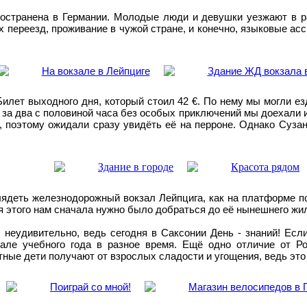
остранена в Германии. Молодые люди и девушки уезжают в р
х переезд, проживание в чужой стране, и конечно, языковые а
лет выходного дня, который стоил 42 €. По нему мы могли езд
за два с половиной часа без особых приключений мы доехали и
поэтому ожидали сразу увидёть её на перроне. Однако Сузан
лядеть железнодорожный вокзал Лейпцига, как на платформе п
я этого нам сначала нужно было добраться до её нынешнего жил
неудивительно, ведь сегодня в Саксонии День - знаний! Если 
але учебного года в разное время. Ещё одно отличие от Ро
тные дети получают от взрослых сладости и угощения, ведь это