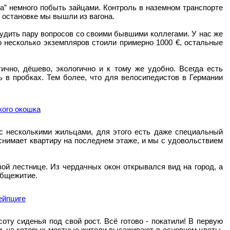
ла” немного побыть зайцами. Контроль в наземном транспорте
й остановке мы вышли из вагона.
удить пару вопросов со своими бывшими коллегами. У нас же
о несколько экземпляров стоили примерно 1000 €, остальные
ично, дёшево, экологично и к тому же удобно. Всегда есть
ть в пробках. Тем более, что для велосипедистов в Германии
с несколькими жильцами, для этого есть даже специальный
 снимает квартиру на последнем этаже, и мы с удовольствием
ой лестнице. Из чердачных окон открывался вид на город, а
общежитие.
ту сиденья под свой рост. Всё готово - покатили! В первую
и, на которых местные жители высаживают в-основном цветы.