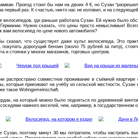
рамвае. Проезд стоил бы нам на двоих 4 €, но Сузан “разреши
на первый раз. К счастью, никто нас не изловил, и на следующе
е велосипедов, где раньше работала Сузан. Ей нужно было обс
Германии. Нужно сказать, что цены просто немыслимые! Всег
ак вам велосипед по цене нового автомобиля?
ы сказал, что существует даже культ велосипеда. Это практ
 покупать дорогущий бензин (около 75 рублей за литр), стоя
 и стоянки у многих магазинов, торговых центров.
ии распространо совместное проживание в съёмной квартире 
ы, которые приезжают на учёбу из сельской местности. Сузан
 же такое Wohngemeinschaft.
рдак, на который можно было подняться по деревянной винтов
соседями намного веселей, чем, например, в государственном 
Сузан, поэтому минут 30 мы потратили, чтобы настроить высо
дней улице. Представляют они особой небольшие участки земл