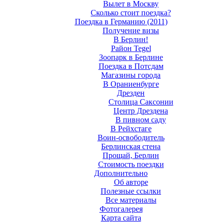
Вылет в Москву
Сколько стоит поездка?
Поездка в Германию (2011)
Получение визы
В Берлин!
Район Tegel
Зоопарк в Берлине
Поездка в Потсдам
Магазины города
В Ораниенбурге
Дрезден
Столица Саксонии
Центр Дрездена
В пивном саду
В Рейхстаге
Воин-освободитель
Берлинская стена
Прощай, Берлин
Стоимость поездки
Дополнительно
Об авторе
Полезные ссылки
Все материалы
Фотогалерея
Карта сайта