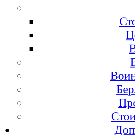
Ст
Ц
В
Воин
Бер
Пр
Стои
Доп