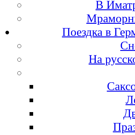
В Иматр
Мраморны
Поездка в Гер
Сн
На русск
Сакс
Л
Д
Пра