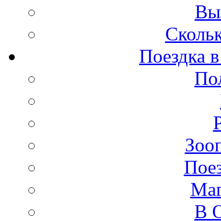
Вы
Скольк
Поездка в
По
Зооп
Поез
Маг
В 