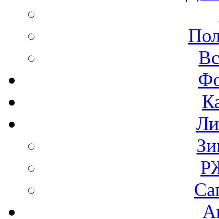
Пол
Вс
Фо
К
Ли
Зи
Р
Са
А