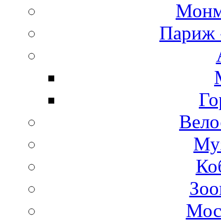
Монм
Париж 
Го
Вело
Му
Ко
Зоо
Мос