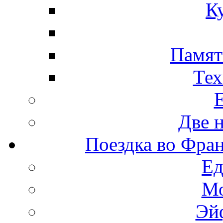
К
Памят
Тех
Две 
Поездка во Фра
Ед
Мо
Эй