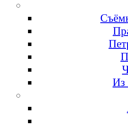
Съёмк
Пр
Пет
П
Ч
Из