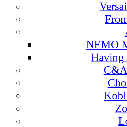
Versa
From
NEMO Mu
Having 
C&A 
Cho
Kobl
Zo
L