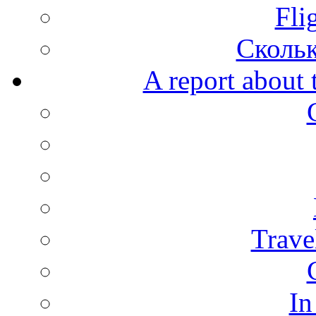
Fli
Скольк
A report about 
Trave
In