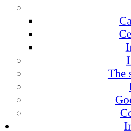
Ca
Ce
I
I
The s
Goo
Co
I