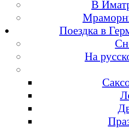
В Иматр
Мраморны
Поездка в Гер
Сн
На русск
Сакс
Л
Д
Пра