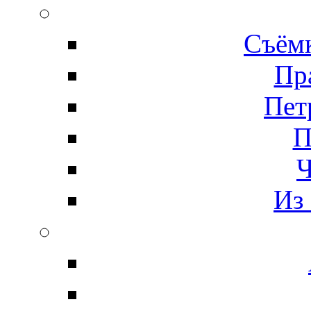
Съёмк
Пр
Пет
П
Ч
Из