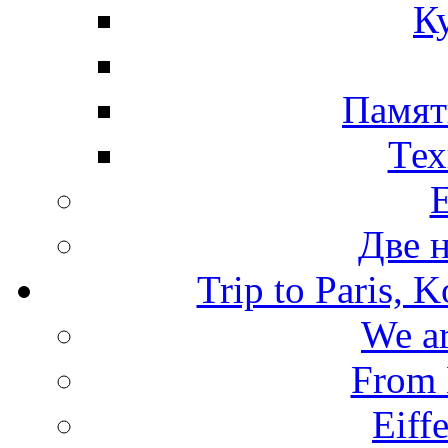
К
Памят
Тех
Две 
Trip to Paris, 
We ar
From 
Eiffe