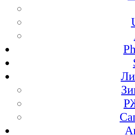
Ph
Ли
Зи
Р
Са
А